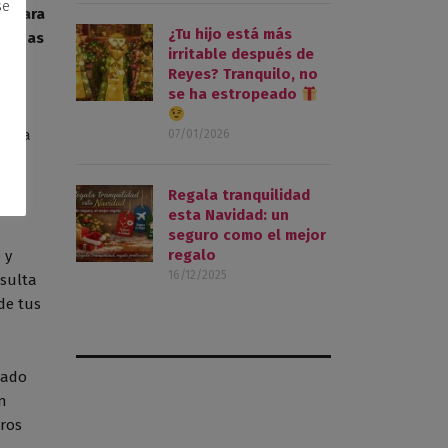
se
to para
¿Tu hijo está más
ólizas
irritable después de
Reyes? Tranquilo, no
se ha estropeado
 esta
07/01/2026
uro
Regala tranquilidad
esta Navidad: un
seguro como el mejor
regalo
 y
16/12/2025
esulta
de tus
gado
n
uros