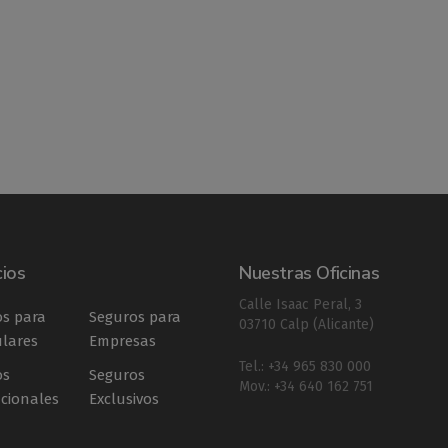
cios
Nuestras Oficinas
Calle Isaac Peral, 3
s para
Seguros para
03710 Calp (Alicante)
ulares
Empresas
Tel.: +34 965 830 000
os
Seguros
Mov.: +34 640 162 751
ucionales
Exclusivos