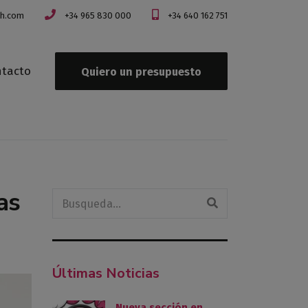
ch.com
+34 965 830 000
+34 640 162 751
tacto
Quiero un presupuesto
as
Últimas Noticias
Nueva sección en