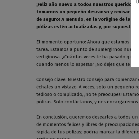
U
¡Feliz año nuevo a todos nuestros queridos l
tomarnos un pequeño descanso y revisar algu
de seguro! A menudo, en la vorágine de la rut
pólizas estén actualizadas y, por supuesto, 
El momento oportuno: Ahora que estamos dando 
tarea. Estamos a punto de sumergirnos nuevam
vertiginosa. ¿Cuántas veces te ha pasado que 
cuando menos lo esperas? ¡No dejes que te sor
Consejo clave: Nuestro consejo para comenzar e
échales un vistazo. A veces, solo un pequeño re
tedioso o complicado, ¡no te preocupes! Estamo
pólizas. Solo contáctanos, y nos encargaremos
En conclusión, queremos desearles a todos un 
de momentos felices y libres de preocupaciones
rápida de tus pólizas; podría marcar la difere