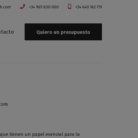
ch.com
+34 965 830 000
+34 640 162 751
tacto
Quiero un presupuesto
.com
que tienen un papel esencial para la