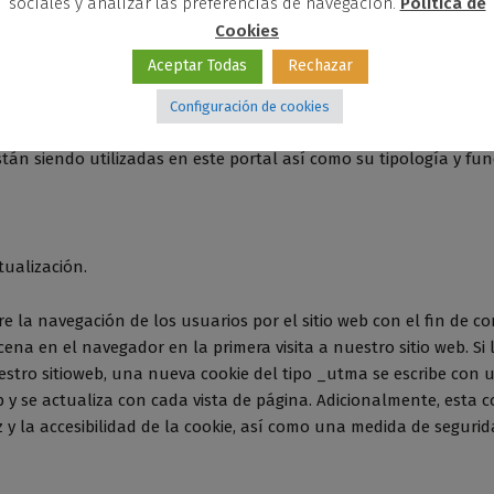
sociales y analizar las preferencias de navegación.
Política de
Cookies
om/es/
Aceptar Todas
Rechazar
Configuración de cookies
stán siendo utilizadas en este portal así como su tipología y fun
tualización.
 la navegación de los usuarios por el sitio web con el fin de con
na en el navegador en la primera visita a nuestro sitio web. Si 
stro sitioweb, una nueva cookie del tipo _utma se escribe con un
b y se actualiza con cada vista de página. Adicionalmente, esta 
z y la accesibilidad de la cookie, así como una medida de segurid