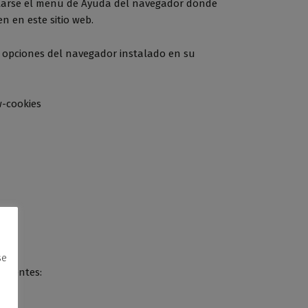
tarse el menú de Ayuda del navegador dónde
n en este sitio web.
s opciones del navegador instalado en su
w-cookies
se
guientes: