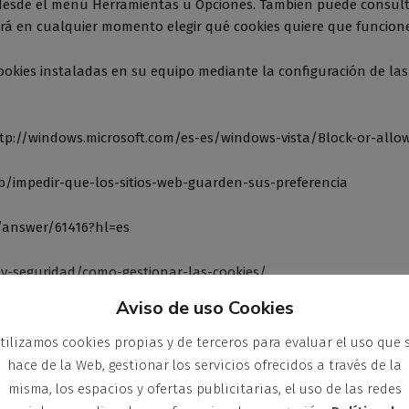
esde el menú Herramientas u Opciones. También puede consul
rá en cualquier momento elegir qué cookies quiere que funcione
cookies instaladas en su equipo mediante la configuración de la
http://windows.microsoft.com/es-es/windows-vista/Block-or-allo
/kb/impedir-que-los-sitios-web-guarden-sus-preferencia
/answer/61416?hl=es
d-y-seguridad/como-gestionar-las-cookies/
Aviso de uso Cookies
S/cookies.html
tilizamos cookies propias y de terceros para evaluar el uso que 
 cookies en su navegador a través de herramientas como las si
hace de la Web, gestionar los servicios ofrecidos a través de la
misma, los espacios y ofertas publicitarias, el uso de las redes